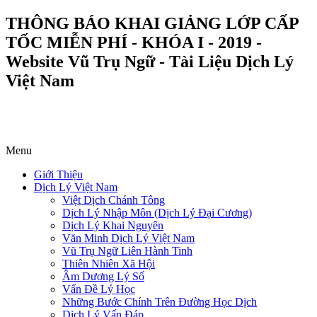
THÔNG BÁO KHAI GIẢNG LỚP CẤP
TỐC MIỄN PHÍ - KHÓA I - 2019 -
Website Vũ Trụ Ngữ - Tài Liệu Dịch Lý
Việt Nam
Menu
Giới Thiệu
Dịch Lý Việt Nam
Việt Dịch Chánh Tông
Dịch Lý Nhập Môn (Dịch Lý Đại Cương)
Dịch Lý Khai Nguyên
Văn Minh Dịch Lý Việt Nam
Vũ Trụ Ngữ Liên Hành Tinh
Thiên Nhiên Xã Hội
Âm Dương Lý Số
Vấn Đề Lý Học
Những Bước Chính Trên Đường Học Dịch
Dịch Lý Vấn Đáp