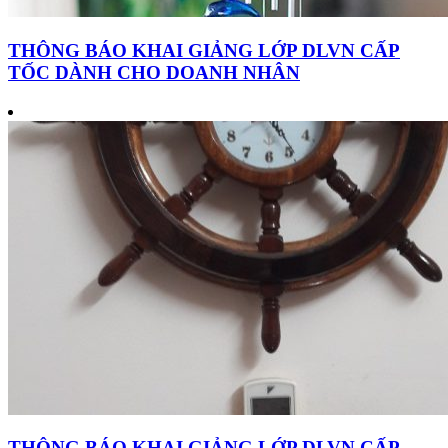
THÔNG BÁO KHAI GIẢNG LỚP DLVN CẤP
TỐC DÀNH CHO DOANH NHÂN
THÔNG BÁO KHAI GIẢNG LỚP DLVN CẤP