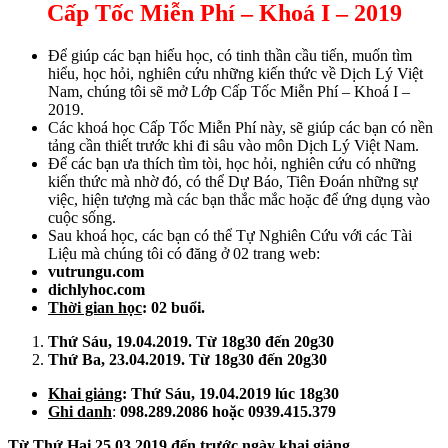
Cấp Tốc Miễn Phí – Khoá I – 2019
Để giúp các bạn hiếu học, có tinh thần cầu tiến, muốn tìm
hiểu, học hỏi, nghiên cứu những kiến thức về Dịch Lý Việt
Nam, chúng tôi sẽ mở Lớp Cấp Tốc Miễn Phí – Khoá I –
2019.
Các khoá học Cấp Tốc Miễn Phí này, sẽ giúp các bạn có nền
tảng cần thiết trước khi đi sâu vào môn Dịch Lý Việt Nam.
Để các bạn ưa thích tìm tòi, học hỏi, nghiên cứu có những
kiến thức mà nhờ đó, có thể Dự Báo, Tiên Đoán những sự
việc, hiện tượng mà các bạn thắc mắc hoặc để ứng dụng vào
cuộc sống.
Sau khoá học, các bạn có thể Tự Nghiên Cứu với các Tài
Liệu mà chúng tôi có đăng ở 02 trang web:
vutrungu.com
dichlyhoc.com
Thời gian học
: 02 buổi.
Thứ Sáu, 19.04.2019. Từ 18g30 đến 20g30
Thứ Ba, 23.04.2019. Từ 18g30 đến 20g30
Khai giảng
: Thứ Sáu, 19.04.2019 lúc 18g30
Ghi danh
:
098.289.2086 hoặc 0939.415.379
Từ Thứ Hai 25.03.2019 đến trước ngày khai giảng.