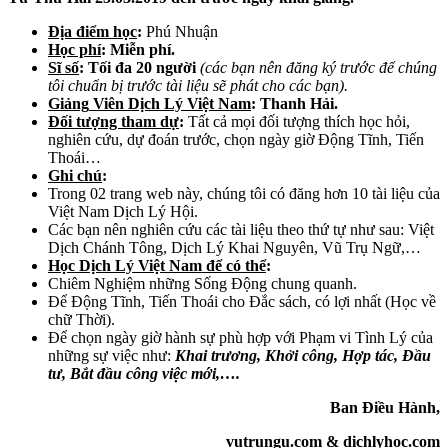
Địa điểm học
:
Phú Nhuận
Học phí
: Miễn phí.
Sĩ số
: Tối đa 20 người
(các bạn nên đăng ký trước để chúng
tôi chuẩn bị trước tài liệu sẽ phát cho các bạn).
Giảng
Viên Dịch Lý Việt Nam
: Thanh Hải.
Đối tượng tham dự
:
Tất cả mọi đối tượng thích học hỏi,
nghiên cứu, dự đoán trước, chọn ngày giờ Động Tĩnh, Tiến
Thoái…
Ghi chú
:
Trong 02 trang web này, chúng tôi có đăng hơn 10 tài liệu của
Việt Nam Dịch Lý Hội.
Các bạn nên nghiên cứu các tài liệu theo thứ tự như sau: Việt
Dịch Chánh Tông, Dịch Lý Khai Nguyên, Vũ Trụ Ngữ,…
Học Dịch Lý Việt Nam để có thể
:
Chiêm Nghiệm những Sống Động chung quanh.
Để Động Tĩnh, Tiến Thoái cho Đắc sách, có lợi nhất (Học về
chữ Thời).
Để chọn ngày giờ hành sự phù hợp với Phạm vi Tình Lý của
những sự việc như:
Khai trương, Khởi công, Hợp tác, Đầu
tư, Bắt đầu công việc mới,….
Ban Điều Hành,
vutrungu.com & dichlyhoc.com