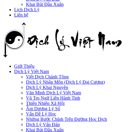
Khai Bút Đầu Xuân
Lịch Dịch Lý
Liên hệ
Giới Thiệu
Dịch Lý Việt Nam
Việt Dịch Chánh Tông
Dịch Lý Nhập Môn (Dịch Lý Đại Cương)
Dịch Lý Khai Nguyên
Văn Minh Dịch Lý Việt Nam
Vũ Trụ Ngữ Liên Hành Tinh
Thiên Nhiên Xã Hội
Âm Dương Lý Số
Vấn Đề Lý Học
Những Bước Chính Trên Đường Học Dịch
Dịch Lý Vấn Đáp
Khai Bút Đầu Xuân