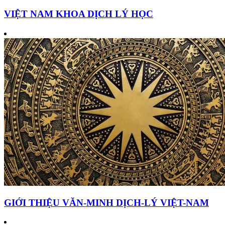
VIỆT NAM KHOA DỊCH LÝ HỌC
GIỚI THIỆU VĂN-MINH DỊCH-LÝ VIỆT-NAM