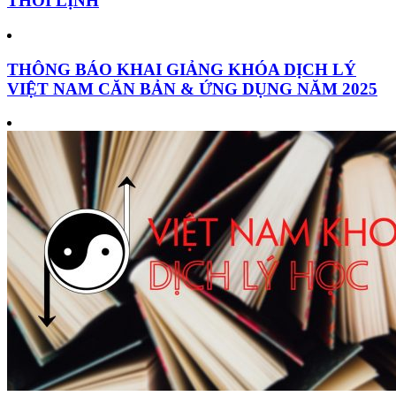
THỜI LỊNH
THÔNG BÁO KHAI GIẢNG KHÓA DỊCH LÝ
VIỆT NAM CĂN BẢN & ỨNG DỤNG NĂM 2025