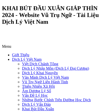
KHAI BÚT ĐẦU XUÂN GIÁP THÌN
2024 - Website Vũ Trụ Ngữ - Tài Liệu
Dịch Lý Việt Nam
Menu
Giới Thiệu
Dịch Lý Việt Nam
Việt Dịch Chánh Tông
Dịch Lý Nhập Môn (Dịch Lý Đại Cương)
Dịch Lý Khai Nguyên
Văn Minh Dịch Lý Việt Nam
Vũ Trụ Ngữ Liên Hành Tinh
Thiên Nhiên Xã Hội
Âm Dương Lý Số
Vấn Đề Lý Học
Những Bước Chính Trên Đường Học Dịch
Dịch Lý Vấn Đáp
Khai Bút Đầu Xuân