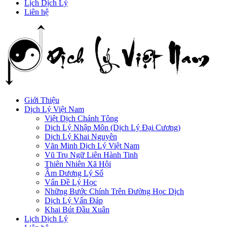
Lịch Dịch Lý
Liên hệ
Giới Thiệu
Dịch Lý Việt Nam
Việt Dịch Chánh Tông
Dịch Lý Nhập Môn (Dịch Lý Đại Cương)
Dịch Lý Khai Nguyên
Văn Minh Dịch Lý Việt Nam
Vũ Trụ Ngữ Liên Hành Tinh
Thiên Nhiên Xã Hội
Âm Dương Lý Số
Vấn Đề Lý Học
Những Bước Chính Trên Đường Học Dịch
Dịch Lý Vấn Đáp
Khai Bút Đầu Xuân
Lịch Dịch Lý