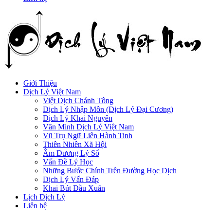
Giới Thiệu
Dịch Lý Việt Nam
Việt Dịch Chánh Tông
Dịch Lý Nhập Môn (Dịch Lý Đại Cương)
Dịch Lý Khai Nguyên
Văn Minh Dịch Lý Việt Nam
Vũ Trụ Ngữ Liên Hành Tinh
Thiên Nhiên Xã Hội
Âm Dương Lý Số
Vấn Đề Lý Học
Những Bước Chính Trên Đường Học Dịch
Dịch Lý Vấn Đáp
Khai Bút Đầu Xuân
Lịch Dịch Lý
Liên hệ