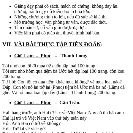
Giảng dạy phải có sách, mách có chứng; không dạy ẩu,
cương; tránh dạy dỗ kiểu dao to búa lớn.
Những chương trình to lớn, nếu đủ sức sẽ khả thi.
Mở trường học, văn phòng tư vấn, được đắc thời.
Tìm quân sư, cố vấn giỏi được đại lợi.
Việc làm phải có giáo án, thuyết trình bài bản.
VII-
VÀI BÀI THỰC TẬP TIÊN ĐOÁN
:
Giờ Lâm – Phục
– Thanh Long.
Tôi nhờ con tôi đi mua 02 cuốn tập loại 100 trang.
Tôi sực nhớ hôm qua tiệm bà Ước hết tập loại 100 trang, còn loại
200 trang.
Tự hỏi: Con tôi có qua tiệm khác mua không? và mua loại nào?
Đáp: Con tôi nó lại trở lại (Phục) tiệm bà Ước mà ba nó (Lâm) đã
ghé. Và nó mua loại tập dày (Lâm – Thanh Long) 200 trang.
Giờ Lâm – Phục
– Câu Trần.
Hai tháng trước, anh Hai từ Úc về Việt Nam. Nay có tin báo anh
Hai lại trở về Việt Nam vào thứ bảy tuần này.
Hỏi: Anh Hai có trở về không?
Hỏi: Trở lại về việc gì?