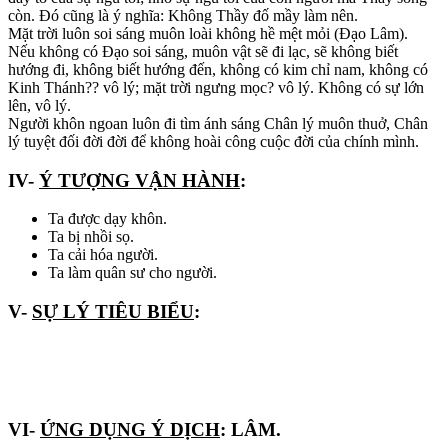
còn. Đó cũng là ý nghĩa: Không Thầy đố mầy làm nên.
Mặt trời luôn soi sáng muôn loài không hề mệt mỏi (Đạo Lâm).
Nếu không có Đạo soi sáng, muôn vật sẽ đi lạc, sẽ không biết
hướng đi, không biết hướng đến, không có kim chỉ nam, không có
Kinh Thánh?? vô lý; mặt trời ngưng mọc? vô lý. Không có sự lớn
lên, vô lý.
Người khôn ngoan luôn đi tìm ánh sáng Chân lý muôn thuở, Chân
lý tuyệt đối đời đời để không hoài công cuộc đời của chính mình.
IV-
Ý TƯỢNG VẬN HÀNH
:
Ta được dạy khôn.
Ta bị nhồi sọ.
Ta cải hóa người.
Ta làm quân sư cho người.
V-
SỰ LÝ TIÊU BIỂU
:
VI-
ỨNG DỤNG Ý DỊCH
: LÂM.