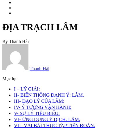
ĐỊA TRẠCH LÂM
By
Thanh Hải
Thanh Hải
Mục lục
I – LÝ GIẢI:
II- BIẾN THÔNG DANH Ý: LÂM.
III- ĐẠO LÝ CỦA LÂM:
IV- Ý TƯỢNG VẬN HÀNH:
V- SỰ LÝ TIÊU BIỂU:
VI- ỨNG DỤNG Ý DỊCH: LÂM.
VII- VÀI BÀI THỰC TẬP TIÊN ĐOÁN: