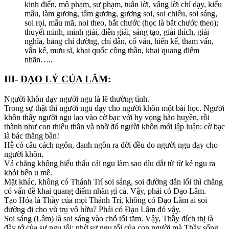
kinh điển, mô phạm, sư phạm, tuân lời, vâng lời chỉ dạy, kiểu
mẫu, làm gương, tấm gương, gương soi, soi chiếu, soi sáng,
soi rọi, mẫu mã, noi theo, bắt chước (học là bắt chước theo);
thuyết minh, minh giải, diễn giải, sáng tạo, giải thích, giải
nghĩa, bảng chỉ đường, chỉ dẫn, cố vấn, hiến kế, tham vấn,
vấn kế, mưu sĩ, khai quốc công thần, khai quang điểm
nhãn…..
III-
ĐẠO LÝ CỦA LÂM
:
Người khôn dạy người ngu là lẽ thường tình.
Trong sự thật thì người ngu dạy cho người khôn một bài học. Người
khôn thấy người ngu lao vào cờ bạc với hy vọng hão huyền, rồi
thành như con thiêu thân và nhờ đó người khôn mới lập luận: cờ bạc
là bác thằng bần!
Hễ có câu cách ngôn, danh ngôn ra đời đều do người ngu dạy cho
người khôn.
Vả chăng không hiểu thấu cái ngu làm sao dìu dắt từ từ kẻ ngu ra
khỏi bến u mê.
Mặt khác, không có Thánh Trí soi sáng, soi đường dẫn lối thì chẳng
có vấn đề khai quang điểm nhãn gì cả. Vậy, phải có Đạo Lâm.
Tạo Hóa là Thầy của mọi Thánh Trí, không có Đạo Lâm ai soi
đường đi cho vũ trụ vô hữu? Phải có Đạo Lâm đó vậy.
Soi sáng (Lâm) là soi sáng vào chỗ tối tăm. Vậy, Thầy đích thị là
đầy tớ của sự ngu tối; nhờ sự ngu tối của con người mà Thầy sống