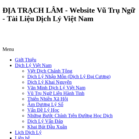
ĐỊA TRẠCH LÂM - Website Vũ Trụ Ngữ
- Tài Liệu Dịch Lý Việt Nam
Menu
Giới Thiệu
Dịch Lý Việt Nam
Việt Dịch Chánh Tông
Dịch Lý Nhập Môn (Dịch Lý Đại Cương)
Dịch Lý Khai Nguyên
Văn Minh Dịch Lý Việt Nam
Vũ Trụ Ngữ Liên Hành Tinh
Thiên Nhiên Xã Hội
Âm Dương Lý Số
Vấn Đề Lý Học
Những Bước Chính Trên Đường Học Dịch
Dịch Lý Vấn Đáp
Khai Bút Đầu Xuân
Lịch Dịch Lý
Liên hệ