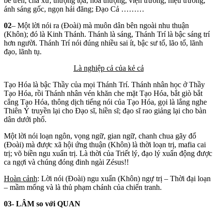
bề trên, cha xứ, thượng tọa, hòa thượng, viện trưởng, hiệu trưởng,
ánh sáng gốc, ngọn hải đăng; Đạo Cả ………
02
– Một lời nói ra (Đoài) mà muôn dân bên ngoài nhu thuận
(Khôn); đó là Kinh Thánh. Thánh là sáng, Thánh Trí là bậc sáng trí
hơn người. Thánh Trí nói đúng nhiều sai ít, bậc sư tổ, lão tổ, lãnh
đạo, lãnh tụ.
Là nghiệp cả của kẻ cả
Tạo Hóa là bậc Thầy của mọi Thánh Trí. Thánh nhân học ở Thầy
Tạo Hóa, rồi Thánh nhân vén khăn che mặt Tạo Hóa, bắt giò bắt
cẳng Tạo Hóa, thông dịch tiếng nói của Tạo Hóa, gọi là lắng nghe
Thiên Ý truyền lại cho Đạo sĩ, hiền sĩ; đạo sĩ rao giảng lại cho bàn
dân dưới phố.
Một lời nói loạn ngôn, vọng ngữ, gian ngữ, chanh chua gãy đổ
(Đoài) mà được xã hội ứng thuận (Khôn) là thời loạn trị, mafia cai
trị; võ biền ngu xuẩn trị. Là thời của Triết lý, đạo lý xuẩn động được
ca ngợi và chúng đóng đinh ngài Zésus!!
Hoàn cảnh
: Lời nói (Đoài) ngu xuẩn (Khôn) ngự trị – Thời đại loạn
– mầm mống và là thủ phạm chánh của chiến tranh.
03- LÂM so với QUAN