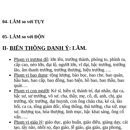
04- LÂM so với TỤY
05- LÂM so với Đ
ỘN
II-
BIẾN THÔNG DANH Ý
: LÂM.
Phạm vi trương độ
: lớn lên, trưởng thành, phóng to, phình ra,
cấp cao, nẻo lớn, đại lộ, người lớn, vĩ đại, bậc trưởng, trưởng
lão, âm thanh trưởng, trưởng thượng, hiệu trưởng…..
Phạm vi bao dung
: rộng lượng, bảo bọc, bao che, bao quản,
hầu bao, bao cấp, bao đồng, bao biện, hồ bao, bao thầu, bao
quát….
Phạm vi con người
: Kẻ sĩ, hiền sĩ, thánh trí, đại nhân, đại ca,
bậc sư, sư trưởng, võ sư, cha, thầy, mẹ, cô, dì, anh, chị, gia
trưởng, tộc trưởng, đại huynh, con ông cháu cha, kẻ cả, lão
bối, ca ca, tổng giám đốc, tổng thống, thủ tướng, cha xứ, mục
sư, thượng tọa, hòa thượng, linh mục, bậc khai sáng, ông cố
vấn…..
Phạm vi giáo lý
: giáo dục, giáo huấn, giáo điều, giảng dạy, cải
tạo, tẩy não, nhồi sọ, đạo giáo, lễ giáo, gia giáo, gia phong,