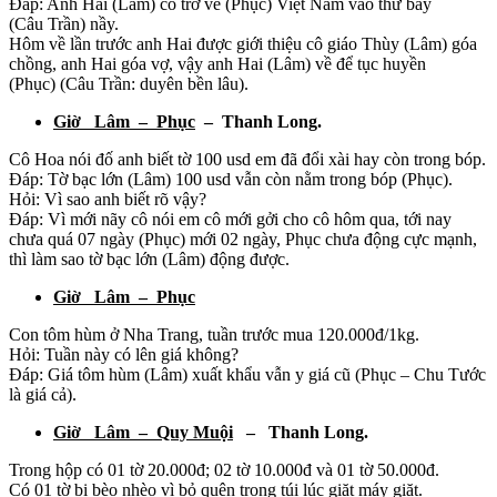
Đáp: Anh Hai (Lâm) có trở về (Phục) Việt Nam vào thứ bảy
(Câu Trần) nầy.
Hôm về lần trước anh Hai được giới thiệu cô giáo Thùy (Lâm) góa
chồng, anh Hai góa vợ, vậy anh Hai (Lâm) về để tục huyền
(Phục) (Câu Trần: duyên bền lâu).
Giờ Lâm – Phục
– Thanh Long.
Cô Hoa nói đố anh biết tờ 100 usd em đã đổi xài hay còn trong bóp.
Đáp: Tờ bạc lớn (Lâm) 100 usd vẫn còn nằm trong bóp (Phục).
Hỏi: Vì sao anh biết rõ vậy?
Đáp: Vì mới nãy cô nói em cô mới gởi cho cô hôm qua, tới nay
chưa quá 07 ngày (Phục) mới 02 ngày, Phục chưa động cực mạnh,
thì làm sao tờ bạc lớn (Lâm) động được.
Giờ Lâm – Phục
Con tôm hùm ở Nha Trang, tuần trước mua 120.000đ/1kg.
Hỏi: Tuần này có lên giá không?
Đáp: Giá tôm hùm (Lâm) xuất khẩu vẫn y giá cũ (Phục – Chu Tước
là giá cả).
Giờ Lâm – Quy Muội
– Thanh Long.
Trong hộp có 01 tờ 20.000đ; 02 tờ 10.000đ và 01 tờ 50.000đ.
Có 01 tờ bị bèo nhèo vì bỏ quên trong túi lúc giặt máy giặt.