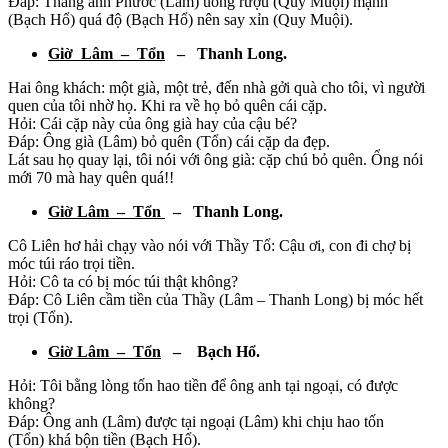
Đáp: Thằng anh Phước (Lâm) uống rượu (Quy Muội) mạnh
(Bạch Hổ) quá độ (Bạch Hổ) nên say xỉn (Quy Muội).
Giờ Lâm – Tổn
– Thanh Long.
Hai ông khách: một già, một trẻ, đến nhà gởi quà cho tôi, vì người
quen của tôi nhờ họ. Khi ra về họ bỏ quên cái cặp.
Hỏi: Cái cặp này của ông già hay của cậu bé?
Đáp: Ông già (Lâm) bỏ quên (Tổn) cái cặp da đẹp.
Lát sau họ quay lại, tôi nói với ông già: cặp chú bỏ quên. Ổng nói
mới 70 mà hay quên quá!!
Giờ Lâm – Tổn
– Thanh Long.
Cô Liên hơ hải chạy vào nói với Thầy Tổ: Cậu ơi, con đi chợ bị
móc túi ráo trọi tiền.
Hỏi: Cô ta có bị móc túi thật không?
Đáp: Cô Liên cầm tiền của Thầy (Lâm – Thanh Long) bị móc hết
trọi (Tổn).
Giờ Lâm – Tổn
– Bạch Hổ.
Hỏi: Tôi bằng lòng tốn hao tiền để ông anh tại ngoại, có được
không?
Đáp: Ông anh (Lâm) được tại ngoại (Lâm) khi chịu hao tốn
(Tổn) khá bộn tiền (Bạch Hổ).