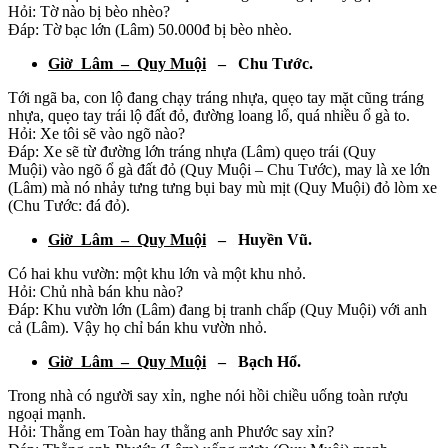
Hỏi: Tờ nào bị bèo nhèo?
Đáp: Tờ bạc lớn (Lâm) 50.000đ bị bèo nhèo.
Giờ Lâm – Quy Muội
– Chu Tước.
Tới ngã ba, con lộ đang chạy tráng nhựa, quẹo tay mặt cũng tráng
nhựa, quẹo tay trái lộ đất đỏ, đường loang lổ, quá nhiều ổ gà to.
Hỏi: Xe tôi sẽ vào ngõ nào?
Đáp: Xe sẽ từ đường lớn tráng nhựa (Lâm) quẹo trái (Quy
Muội) vào ngõ ổ gà đất đỏ (Quy Muội – Chu Tước), may là xe lớn
(Lâm) mà nó nhảy tưng tưng bụi bay mù mịt (Quy Muội) đỏ lòm xe
(Chu Tước: đá đỏ).
Giờ Lâm – Quy Muội
– Huyền Vũ.
Có hai khu vườn: một khu lớn và một khu nhỏ.
Hỏi: Chủ nhà bán khu nào?
Đáp: Khu vườn lớn (Lâm) đang bị tranh chấp (Quy Muội) với anh
cả (Lâm). Vậy họ chỉ bán khu vườn nhỏ.
Giờ Lâm – Quy Muội
– Bạch Hổ.
Trong nhà có người say xỉn, nghe nói hồi chiều uống toàn rượu
ngoại mạnh.
Hỏi: Thằng em Toàn hay thằng anh Phước say xỉn?