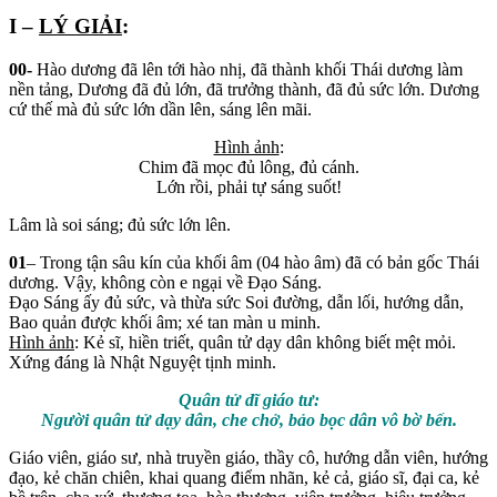
I –
LÝ GIẢI
:
00-
Hào dương đã lên tới hào nhị, đã thành khối Thái dương làm
nền tảng, Dương đã đủ lớn, đã trưởng thành, đã đủ sức lớn. Dương
cứ thế mà đủ sức lớn dần lên, sáng lên mãi.
Hình ảnh
:
Chim đã mọc đủ lông, đủ cánh.
Lớn rồi, phải tự sáng suốt!
Lâm là soi sáng; đủ sức lớn lên.
01
– Trong tận sâu kín của khối âm (04 hào âm) đã có bản gốc Thái
dương. Vậy, không còn e ngại về Đạo Sáng.
Đạo Sáng ấy đủ sức, và thừa sức Soi đường, dẫn lối, hướng dẫn,
Bao quản được khối âm; xé tan màn u minh.
Hình ảnh
: Kẻ sĩ, hiền triết, quân tử dạy dân không biết mệt mỏi.
Xứng đáng là Nhật Nguyệt tịnh minh.
Quân tử dĩ giáo tư:
Người quân tử dạy dân, che chở, bảo bọc dân vô bờ bến.
Giáo viên, giáo sư, nhà truyền giáo, thầy cô, hướng dẫn viên, hướng
đạo, kẻ chăn chiên, khai quang điểm nhãn, kẻ cả, giáo sĩ, đại ca, kẻ