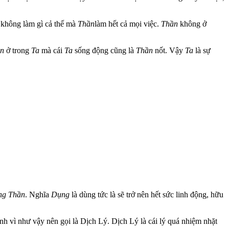
không làm gì cả thế mà
Thần
làm hết cả mọi việc.
Thần
không ở
n
ở trong
Ta
mà cái
Ta
sống động cũng là
Thần
nốt. Vậy
Ta
là sự
ng Thần
. Nghĩa
Dụng
là dùng tức là sẽ trở nên hết sức linh động, hữu
nh vì như vậy nên gọi là Dịch Lý. Dịch Lý là cái lý quá nhiệm nhặt