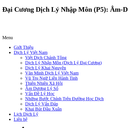
Đại Cương Dịch Lý Nhập Môn (P5): Âm-D
Menu
Giới Thiệu
Dịch Lý Việt Nam
Việt Dịch Chánh Tông
Dịch Lý Nhập Môn (Dịch Lý Đại Cương)
Dịch Lý Khai Nguyên
Văn Minh Dịch Lý Việt Nam
Vũ Trụ Ngữ Liên Hành Tinh
Thiên Nhiên Xã Hội
Âm Dương Lý Số
Vấn Đề Lý Học
Những Bước Chính Trên Đường Học Dịch
Dịch Lý Vấn Đáp
Khai Bút Đầu Xuân
Lịch Dịch Lý
Liên hệ