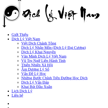
Giới Thiệu
Dịch Lý Việt Nam
Việt Dịch Chánh Tông
Dịch Lý Nhập Môn (Dịch Lý Đại Cương)
Dịch Lý Khai Nguyên
Văn Minh Dịch Lý Việt Nam
Vũ Trụ Ngữ Liên Hành Tinh
Thiên Nhiên Xã Hội
Âm Dương Lý Số
Vấn Đề Lý Học
Những Bước Chính Trên Đường Học Dịch
Dịch Lý Vấn Đáp
Khai Bút Đầu Xuân
Lịch Dịch Lý
Liên hệ