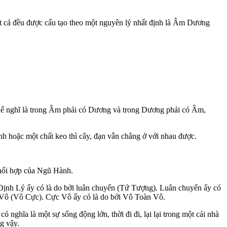
ất cả đều được cấu tạo theo một nguyên lý nhất định là Âm Dương
thể nghĩ là trong Âm phải có Dương và trong Dương phải có Âm,
h hoặc một chất keo thì cây, đạn vẫn chẳng ở với nhau được.
phối hợp của Ngũ Hành.
08 Định Lý ấy có là do bởi luân chuyển (Tứ Tượng). Luân chuyển ấy có
c Vô (Vô Cực). Cực Vô ấy có là do bởi Vô Toàn Vô.
 nghĩa là một sự sống động lớn, thời đi đi, lại lại trong một cái nhà
ng vậy.