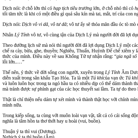
Dịch nói: ở chỗ lớn thì có
hạp tịch tiêu trưởng
lớn, ở chỗ nhỏ thì có
h
tối tăm tức là khi có một điều gì quá sâu kín mà tai, mắt, trí của co
Dịch nói:
Dịch vô vi dã, vô tư dã
; vô tư ấy sẽ thỏa mãn đầu óc tò mò 
Nhân
Lý Tính
vô tư, vô cùng tận của Dịch Lý mà người đời đã lợi dụng n
Theo đường lịch sử mà nói thì người đời đã lợi dụng Dịch Lý một cá
chế ra cày, bừa, ghe, thuyền; Nghiêu, Thuấn, Huỳnh Đế chế xiêm y l
thức của mình. Điều này về sau Khổng Tử tự nhận rằng: “
gia ngã sổ 
lỗi lớn..…”
Thế nên, ý thức về đời sống con người, xuyên trong
Lý Tính
Âm Dươn
diễn xuất trong sân khấu Tạo Hóa. Ta là một
Tú khí
của vạn ức
Tú khí
và luôn luôn học trong ta ngỏ hầu ta có nhiều dịp có thể dám thành th
mà tránh được sự phỉnh gạt của các học thuyết sai lầm. Ta tự do theo k
Thật là chí thiện nếu dám tự xét mình và thành thật học với chính mìn
mình nữa.
Trong kiếp sống, ta cùng với muôn loài vạn vật, tất cả có cái sống độn
nghĩa là tâm hồn ta thơ thới hay u hoài (vui, buồn).
Thuận ý ta thì vui (Dương).
Nghịch ý ta thì buồn (Âm).