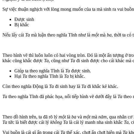
Sự việc thuận nghịch với lòng mong muốn của ta mà sinh ra vui buồn.
Được sinh
Bị khắc
Nếu lấy cái
Ta
mà luận theo nghĩa Tĩnh như là
một
mà
ba
, thời ta có
Theo hình vẽ thì luôn luôn có hai vòng tròn. Đó là một ấn tượng ở 
khác cũng khắc được
Ta
, cũng như
Ta
đi sinh được cho cái khác mà 
Giúp ta theo nghĩa Tĩnh là
Ta
được sinh.
Hại
Ta
theo nghĩa Tĩnh là
Ta
bị khắc.
Còn theo nghĩa Động là
Ta
đi sinh hay là
Ta
đi khắc kẻ khác.
Ta
theo nghĩa Tĩnh đã phác họa, nối tiếp hình vẽ dưới đây là
Ta
theo 
Theo đồ hình trên, ta đã rõ lý
một
là
ba
và
một
mà
năm
, qua nhân cơ 
Ta
tức là biết được cái lý
không Ta
là cái lý manh nha sinh khắc
Ta
, 
Vui buồn là cái gì ẩn trong cái
Ta
thể xác, chợt ẩn chợt hiện mà
Ta
khô