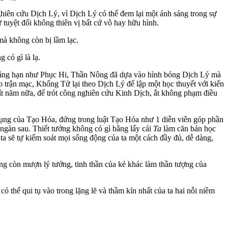
ghiên cứu Dịch Lý, vì Dịch Lý có thể đem lại một ánh sáng trong sự
ư tuyệt đối không thiên vị bất cứ vô hay hữu hình.
 mà không còn bị lầm lạc.
 có gì là lạ.
h chẳng hạn như Phục Hi, Thần Nông đã dựa vào hình bóng Dịch Lý mà
 trận mạc, Khổng Tử lại theo Dịch Lý để lập một học thuyết với kiến
 ít năm nữa, để trót công nghiên cứu Kinh Dịch, ắt không phạm điều
ụng của Tạo Hóa, đứng trong luật Tạo Hóa như 1 diễn viên góp phần
i ngàn sau. Thiết tưởng không có gì bằng lấy cái
Ta
làm căn bản học
g ta sẽ tự kiểm soát mọi sống động của ta một cách đầy đủ, dễ dàng,
không còn mượn lý tưởng, tinh thần của kẻ khác làm thần tượng của
có thể qui tụ vào trong lặng lẽ và thầm kín nhất của ta hai nỗi niềm