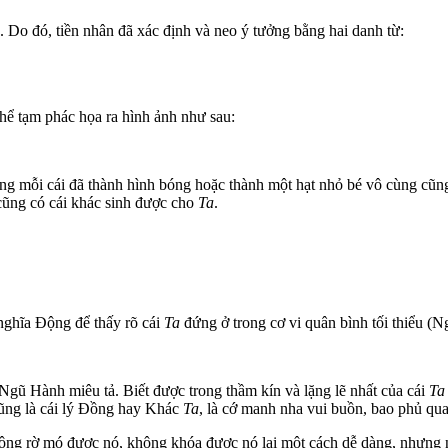
 Do đó, tiền nhân đã xác định và neo ý tưởng bằng hai danh từ:
 thể tạm phác họa ra hình ảnh như sau:
trong mỗi cái đã thành hình bóng hoặc thành một hạt nhỏ bé vô cùng 
cũng có cái khác sinh được cho
Ta
.
nghĩa Động để thấy rõ cái
Ta
đứng ở trong cơ vi quân bình tối thiểu (N
Ngũ Hành miêu tả. Biết được trong thầm kín và lặng lẽ nhất của cái
Ta
cũng là cái lý Đồng hay Khác
Ta
, là cớ manh nha vui buồn, bao phủ q
ng rờ mó được nó, không khóa được nó lại một cách dễ dàng, nhưng nhậ