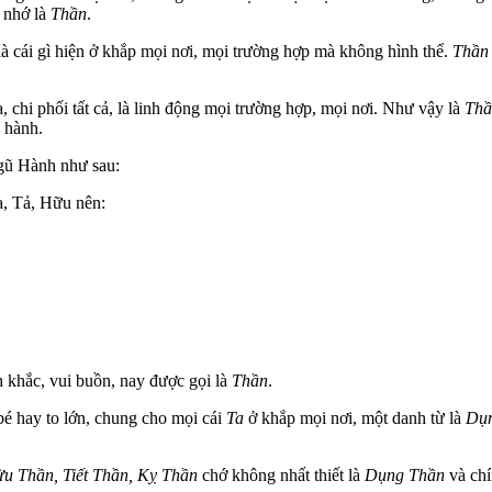
 nhớ là
Thần
.
à cái gì hiện ở khắp mọi nơi, mọi trường hợp mà không hình thể.
Thần
a, chi phối tất cả, là linh động mọi trường hợp, mọi nơi. Như vậy là
Thầ
n hành.
Ngũ Hành như sau:
ạ, Tả, Hữu nên:
nh khắc, vui buồn, nay được gọi là
Thần
.
bé hay to lớn, chung cho mọi cái
Ta
ở khắp mọi nơi, một danh từ là
Dụ
u Thần, Tiết Thần, Kỵ Thần
chớ không nhất thiết là
Dụng Thần
và chí