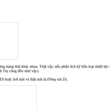
g trạng thái khác nhau. Thật vậy, nếu phân tích kỹ bốn loại nhiệt lực t
Vũ Trụ cũng đều như vậy).
Dị
hoặc hơi mát và thật mát là
Đồng
mà
Dị
.