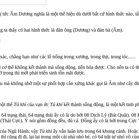
ị
tức Âm Dương nghĩa là một thể hiện dù dưới bất cứ hình thức nào, t
 ta thấy có hai hình thức là đàn ông (Dương) và đàn bà (Âm).
:
ác, chẳng hạn như các lỗ trống trong xương, trong thịt, trong tóc..…
ì cơ thể không kết thành mà sống động, tiến hóa được. Cho nên ta có 
rong thì mới phát triển sinh tồn mãi được.
hau mà không nhờ một sự phối hợp cân xứng khác gọi là Âm như cây đin
một thể
Tú khí
của vạn ức
Tú khí
kết thành sống động, là một kết tinh 
 64 trạng thái. 64 trạng thái ấy có là do bởi 08 Dịch Lý (Bát Quái). 
 (Thái Cực). Ý nói gồm đồng đều, đủ cả. Đồng ấy có là bởi trong Cự
của Ngũ Hành; vậy
Tú khí
ấy vẫn luân lưu trong 64 khung cảnh. Hoặc có
hì cũng đi đi, lại lại trong một cái nhà nhỏ bé, có 64 trật tự nhỏ vô cù