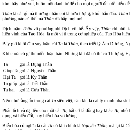
khó thấy như vui, buồn một danh từ để cho mọi người đều dễ hiểu dễ
Thần
là cái gì mà thường nhân coi là trừu tượng, khó thấu đáo.
Thần
l
phương nào cả thế mà
Thần
ở khắp mọi nơi.
Dịch luận:
Thần
vô phương nhi Dịch vô thể. Ấy vậy,
Thần
chi phối t
hiển vinh của Tạo Hóa, là một vi ti trong cơ nghiệp của Tạo Hóa hiệ
Bây giờ khởi đầu suy luận cái
Ta
là
Thần
, theo triết lý Âm Dương, 
Khi chưa có gì thì miễn luận bàn. Nhưng khi đã có thì có Thượng, H
Ta
gọi là Dụng Thần
Giúp Ta
gọi là Nguyên Thần
Hại Ta
gọi là Kỵ Thần
Ta giúp
gọi là Tiết Thần
Ta hại
gọi là Cừu Thần
Nên nhớ rằng ẩn trong cái
Ta
siêu việt, sâu kín là cái lý manh nha si
Phân tích và đặt tên cho một cái
Ta
, bất cứ là đồng hay khác
Ta
, nhỏ 
dụng và biến đổi, hay biến hóa vô lường.
Biến hóa có nghĩa là cái
Ta
có khi chính là
Nguyên Thần
, mà lại là
Cừ