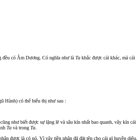
cũng đều có Âm Dương. Có nghĩa như là
Ta
khắc được cái khác, mà cái
gũ Hành) có thể biểu thị như sau :
cũng như biết được sự lặng lẽ và sâu kín nhất bao quanh, vây kín cái
uanh
Ta
và trong
Ta
.
n được là có nó. Vì vậy tiền nhân đã đặt tên cho cái gì huyền diệu,