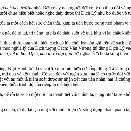
ạp tịch tiêu trưởng
nhỏ. Bởi cớ ấy nên người đời có lý do theo dõi và n
n người chưa hiểu biết hoặc nghe thấy được thì Dịch Lý như bó đuốc vô t
của ta một cách hết sức chân thật, giúp ta tiến bước trong mọi phạm vi
ó, để tri lai, tri vãng, tức là để thấu suốt về quá khứ vị lai chắc không
ch thiết thực, qua với nhiều cách có lúc chói lòa còn ghi trên sử sác
à theo nghĩa lý của Dịch tượng Cách; Văn Vương thì dùng Dịch Lý vào
niên, tốt dĩ học Dịch, khả dĩ vô đại quá hỉ
” nghĩa là “cho ta sống thêm
g, Ngũ Hành tức là ví cái
Ta
như một hữu cơ sống động. Ta là ứng d
, trải qua và kết thành. Có sau đối với ngàn xưa, mà là có trước đối vớ
ật với ta: một là kiểm soát được sự nhận xét của tiền nhân, hai là chún
iến thức, trình độ của riêng ta mà tiệm tiến.
h, để rồi ta sẽ có một đức tin mãnh liệt với chính ta, cũng như ta sẽ 
g của ta, đi đi, lại lại cùng với muôn triệu ức sống động khác quanh ta, 