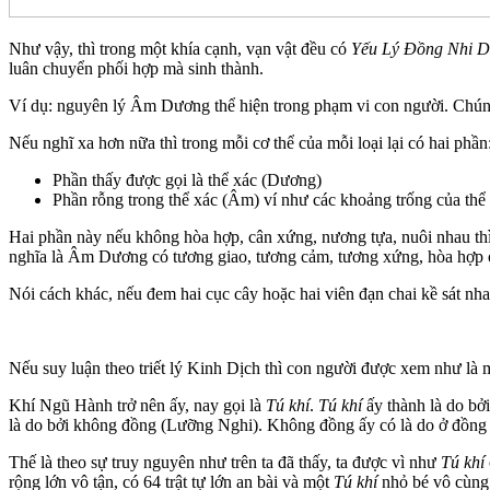
Như vậy, thì trong một khía cạnh, vạn vật đều có
Yếu Lý Đồng Nhi D
luân chuyển phối hợp mà sinh thành.
Ví dụ: nguyên lý Âm Dương thể hiện trong phạm vi con người. Chúng
Nếu nghĩ xa hơn nữa thì trong mỗi cơ thể của mỗi loại lại có hai phần
Phần thấy được gọi là thể xác (Dương)
Phần rỗng trong thể xác (Âm) ví như các khoảng trống của thể x
Hai phần này nếu không hòa hợp, cân xứng, nương tựa, nuôi nhau th
nghĩa là Âm Dương có tương giao, tương cảm, tương xứng, hòa hợp ở t
Nói cách khác, nếu đem hai cục cây hoặc hai viên đạn chai kề sát n
Nếu suy luận theo triết lý Kinh Dịch thì con người được xem như là 
Khí Ngũ Hành trở nên ấy, nay gọi là
Tú khí
.
Tú khí
ấy thành là do bởi
là do bởi không đồng (Lưỡng Nghi). Không đồng ấy có là do ở đồng
Thế là theo sự truy nguyên như trên ta đã thấy, ta được vì như
Tú khí
rộng lớn vô tận, có 64 trật tự lớn an bài và một
Tú khí
nhỏ bé vô cùng t