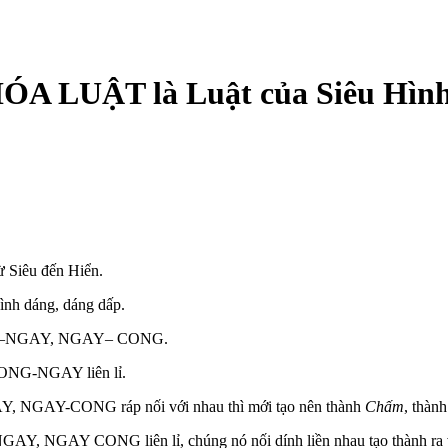
A LUẬT là Luật của Siêu Hình
ừ Siêu đến Hiển.
ình dáng, dáng dấp.
 CONG–NGAY, NGAY– CONG.
ONG-NGAY liên lỉ.
Y, NGAY-CONG ráp nối với nhau thì mới tạo nên thành
Chấm
, thàn
 NGAY CONG liên lỉ, chúng nó nối dính liền nhau tạo thành ra vạch