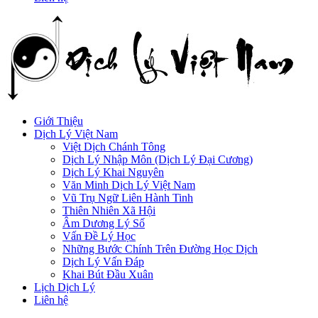
Giới Thiệu
Dịch Lý Việt Nam
Việt Dịch Chánh Tông
Dịch Lý Nhập Môn (Dịch Lý Đại Cương)
Dịch Lý Khai Nguyên
Văn Minh Dịch Lý Việt Nam
Vũ Trụ Ngữ Liên Hành Tinh
Thiên Nhiên Xã Hội
Âm Dương Lý Số
Vấn Đề Lý Học
Những Bước Chính Trên Đường Học Dịch
Dịch Lý Vấn Đáp
Khai Bút Đầu Xuân
Lịch Dịch Lý
Liên hệ