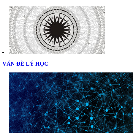
VẤN ĐỀ LÝ HỌC