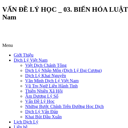
VẤN ĐỀ LÝ HỌC _ 03. BIẾN HÓA LUẬT là L
Nam
Menu
Giới Thiệu
Dịch Lý Việt Nam
Việt Dịch Chánh Tông
Dịch Lý Nhập Môn (Dịch Lý Đại Cương)
Dịch Lý Khai Nguyên
Văn Minh Dịch Lý Việt Nam
Vũ Trụ Ngữ Liên Hành Tinh
Thiên Nhiên Xã Hội
Âm Dương Lý Số
Vấn Đề Lý Học
Những Bước Chính Trên Đường Học Dịch
Dịch Lý Vấn Đáp
Khai Bút Đầu Xuân
Lịch Dịch Lý
Liên hệ