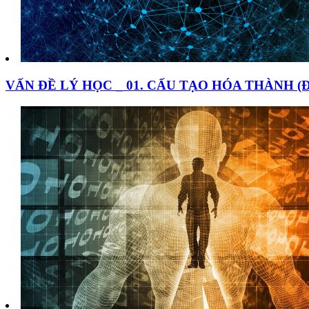
VẤN ĐỀ LÝ HỌC _ 01. CẤU TẠO HÓA THÀNH (