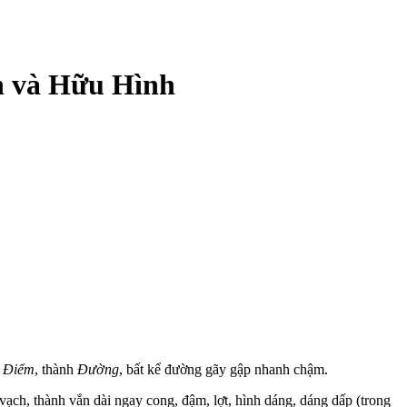
 và Hữu Hình
h
Điểm
, thành
Đường
, bất kể đường gãy gập nhanh chậm.
, thành vắn dài ngay cong, đậm, lợt, hình dáng, dáng dấp (trong