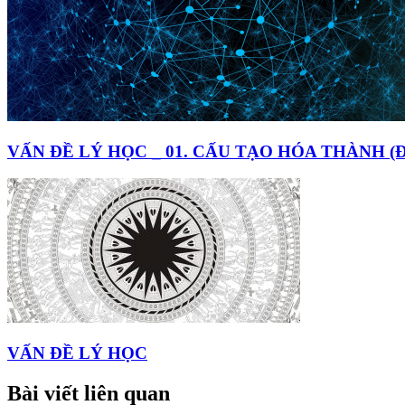
VẤN ĐỀ LÝ HỌC _ 01. CẤU TẠO HÓA THÀNH (
VẤN ĐỀ LÝ HỌC
Bài viết liên quan