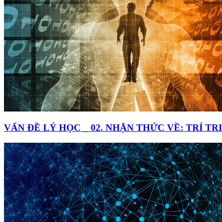
VẤN ĐỀ LÝ HỌC _ 02. NHẬN THỨC VỀ: TRÍ TR