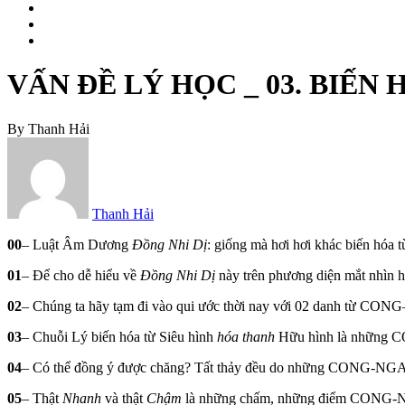
VẤN ĐỀ LÝ HỌC _ 03. BIẾN HÓ
By
Thanh Hải
Thanh Hải
00
– Luật Âm Dương
Đồng Nhi Dị
: giống mà hơi hơi khác biến hóa t
01
– Để cho dễ hiểu về
Đồng Nhi Dị
này trên phương diện mắt nhìn h
02
– Chúng ta hãy tạm đi vào qui ước thời nay với 02 danh từ
03
– Chuỗi Lý biến hóa từ Siêu hình
hóa thanh
Hữu hình là những C
04
– Có thể đồng ý được chăng? Tất thảy đều do những CONG-NGA
05
– Thật
Nhanh
và thật
Chậm
là những chấm, những điểm CONG-NGAY,