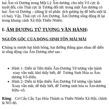
hai Âm và Dương trong Một Lý Âm dương, cho nên Vô cực là
tuyệt đối, còn Thái cực là Tương đối tức trong một Âm dương có
hai: Âm và Dương – (dùng lý trí phân tích gượng ép để hiểu một là
có hai). Vậy, Thái cực có Âm Dương. Âm Dương sống động đi lại
trong khung cảnh Xã Hội Thiên Nhiên.
I-
ÂM DƯƠNG TỨ TƯỢNG VẬN HÀNH
:
NGUỒN GỐC CỦA DÒNG SINH TỒN MÃI MÃI
C
húng ta mượn hai hình bóng, hai đường thẳng giao nhau để diễn
tả sống động của Âm Dương như sau :
Hình 1- Diễn tả Tiên thiên Âm-Dương Tứ tượng vận hành
xoay vần mãi, khó thấy biết, để Tương Sinh Hóa ra Âm-
dương Vô-Hữu.
Hình 2- Diễn tả Hậu thiên Âm Dương Tứ tượng vận hành
Xoay vần mãi, dễ thấy biết, để Tương sinh hóa ra Âm-dương
Hữu–vô.
Rằng
: Cơ Cấu Cấu Tạo Hóa Thành ra Thiên Nhiên Xã Hội, chính
là NÓ đó.