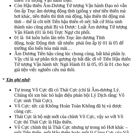
thiên Tứ tượng Vận hành Đạo.
Còn Hậu thiên Âm-Dương Tứ tượng Vận hành Đạo nó vẫn
ôm ấp Trục âm dương động tĩnh (giống y như tiên thiên mà
hơi khác, tiên thiên thì tĩnh mà động, hậu thiên thì động mà
tĩnh – thế là cõi trời Tiên hậu thiên rõ nét: bất cứ Hóa sinh
thành nào cũng phải Bị và Được: Luật Âm dương Tứ tượng
Vận Hành (01 là 04) Trực Ngự chi phối.
01 là 04 luôn luôn lăn trên Trục âm dương Tĩnh
động, hoặc Động tĩnh tất nhiên phải ôm ấp lý 01 là 05 để
trường tồn biến hóa mãi mãi…
Âm Dương Tiên hậu cùng lúc chung cùng, bất khả phân ly.
Vậy chỉ là sự phân tích gượng ép bất đắc dĩ về Tiên Hậu thiên
Tứ tượng Vận hành tức Ngũ Hành 01 là 05, 05 là 01 cho học
giả tiện việc nghiên cứu mà thôi.
*
Xin ghi nhớ
:
Tự trong Vô Cực đã có Thái Cực (chỉ là Âm-dương Lý.
Chúng tôi xin bác bỏ luận điệu phản bội Lý Dịch rằng: Vô
Cực sinh Thái Cực).
Vô Cực: tức cái Không Hoàn Toàn Không đã bị và được
cùng cực.
Thái Cực là bộ mặt mới của chính Vô Cực, vậy so với Vô
Cực thì Thái Cực là Hậu thiên.
Vô Cực chính thị là Thái Cực nhưng tự trong nó Hơi khác –
một Tiên thiên, một Hậu thiên hoặc một là Cùng Cực của Vô