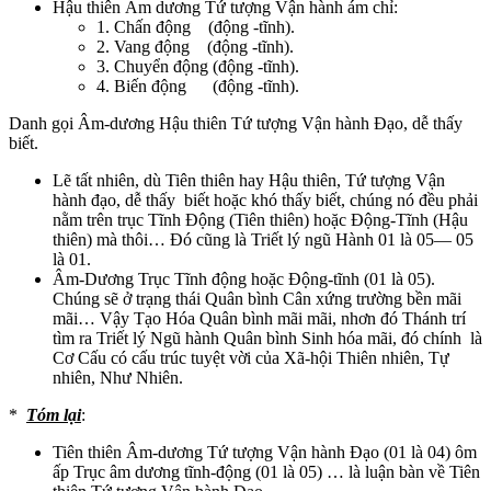
Hậu thiên Âm dương Tứ tượng Vận hành ám chỉ:
1. Chấn động (động -tĩnh).
2. Vang động (động -tĩnh).
3. Chuyển động (động -tĩnh).
4. Biến động (động -tĩnh).
Danh gọi Âm-dương Hậu thiên Tứ tượng Vận hành Đạo, dễ thấy
biết.
Lẽ tất nhiên, dù Tiên thiên hay Hậu thiên, Tứ tượng Vận
hành đạo, dễ thấy biết hoặc khó thấy biết, chúng nó đều phải
nằm trên trục Tĩnh Động (Tiên thiên) hoặc Động-Tĩnh (Hậu
thiên) mà thôi… Đó cũng là Triết lý ngũ Hành 01 là 05— 05
là 01.
Âm-Dương Trục Tĩnh động hoặc Động-tĩnh (01 là 05).
Chúng sẽ ở trạng thái Quân bình Cân xứng trường bền mãi
mãi… Vậy Tạo Hóa Quân bình mãi mãi, nhơn đó Thánh trí
tìm ra Triết lý Ngũ hành Quân bình Sinh hóa mãi, đó chính là
Cơ Cấu có cấu trúc tuyệt vời của Xã-hội Thiên nhiên, Tự
nhiên, Như Nhiên.
*
Tóm
lại
:
Tiên thiên Âm-dương Tứ tượng Vận hành Đạo (01 là 04) ôm
ấp Trục âm dương tĩnh-động (01 là 05) … là luận bàn về Tiên