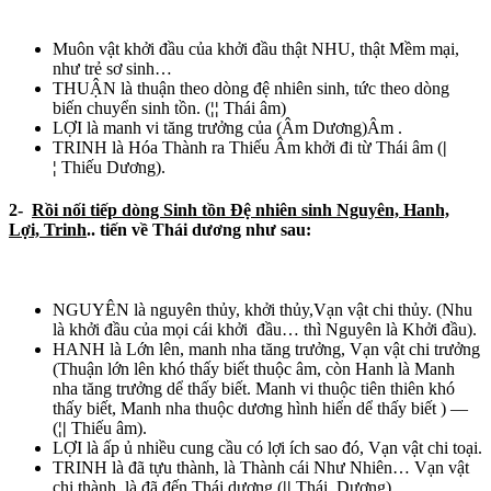
Muôn vật khởi đầu của khởi đầu thật NHU, thật Mềm mại,
như trẻ sơ sinh…
THUẬN là thuận theo dòng đệ nhiên sinh, tức theo dòng
biến chuyển sinh tồn. (
¦¦
Thái âm)
LỢI là manh vi tăng trưởng của (Âm Dương)Âm .
TRINH là Hóa Thành ra Thiếu Âm khởi đi từ Thái âm (
|
¦
Thiếu Dương).
2-
Rồi nối tiếp dòng Sinh tồn Đệ nhiên sinh Nguyên, Hanh,
Lợi, Trinh
.. tiến về Thái dương như sau:
NGUYÊN là nguyên thủy, khởi thủy,Vạn vật chi thủy. (Nhu
là khởi đầu của mọi cái khởi đầu… thì Nguyên là Khởi đầu).
HANH là Lớn lên, manh nha tăng trưởng, Vạn vật chi trưởng
(Thuận lớn lên khó thấy biết thuộc âm, còn Hanh là Manh
nha tăng trưởng dể thấy biết. Manh vi thuộc tiên thiên khó
thấy biết, Manh nha thuộc dương hình hiển dể thấy biết ) —
(
¦|
Thiếu âm).
LỢI là ấp ủ nhiều cung cầu có lợi ích sao đó, Vạn vật chi toại.
TRINH là đã tựu thành, là Thành cái Như Nhiên… Vạn vật
chi thành, là đã đến Thái dương (
||
Thái Dương).