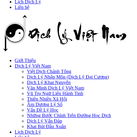
Lịch Dịch Lý
Liên hệ
Giới Thiệu
Dịch Lý Việt Nam
Việt Dịch Chánh Tông
Dịch Lý Nhập Môn (Dịch Lý Đại Cương)
Dịch Lý Khai Nguyên
Văn Minh Dịch Lý Việt Nam
Vũ Trụ Ngữ Liên Hành Tinh
Thiên Nhiên Xã Hội
Âm Dương Lý Số
Vấn Đề Lý Học
Những Bước Chính Trên Đường Học Dịch
Dịch Lý Vấn Đáp
Khai Bút Đầu Xuân
Lịch Dịch Lý