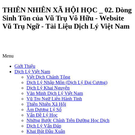
THIÊN NHIÊN XÃ HỘI HỌC _ 02. Dòng
Sinh Tồn của Vũ Trụ Vô Hữu - Website
Vũ Trụ Ngữ - Tài Liệu Dịch Lý Việt Nam
Menu
Giới Thiệu
Dịch Lý Việt Nam
Việt Dịch Chánh Tông
Dịch Lý Nhập Môn (Dịch Lý Đại Cương)
Dịch Lý Khai Nguyên
Văn Minh Dịch Lý Việt Nam
Vũ Trụ Ngữ Liên Hành Tinh
Thiên Nhiên Xã Hội
Âm Dương Lý Số
Vấn Đề Lý Học
Những Bước Chính Trên Đường Học Dịch
Dịch Lý Vấn Đáp
Khai Bút Đầu Xuân