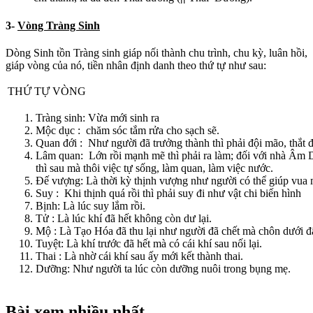
3-
Vòng Tràng Sinh
Dòng Sinh tồn Tràng sinh giáp nối thành chu trình, chu kỳ, luân hồi,
giáp vòng của nó, tiền nhân định danh theo thứ tự như sau:
THỨ TỰ VÒNG
Tràng sinh: Vừa mới sinh ra
Mộc dục : chăm sóc tắm rửa cho sạch sẽ.
Quan đới : Như người đã trưởng thành thì phải đội mão, thắt đ
Lâm quan: Lớn rồi mạnh mẽ thì phải ra làm; đối với nhà Âm
thì sau mà thôi việc tự sống, làm quan, làm việc nước.
Đế vượng: Là thời kỳ thịnh vượng như người có thể giúp vua m
Suy : Khi thịnh quá rồi thì phải suy đi như vật chi biến hình
Bịnh: Là lúc suy lắm rồi.
Tử : Là lúc khí đã hết không còn dư lại.
Mộ : Là Tạo Hóa đã thu lại như người đã chết mà chôn dưới đấ
Tuyệt: Là khí trước đã hết mà có cái khí sau nối lại.
Thai : Là nhờ cái khí sau ấy mới kết thành thai.
Dưỡng: Như người ta lúc còn dưỡng nuôi trong bụng mẹ.
Bài xem nhiều nhất