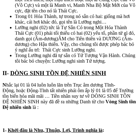
(Vô Cực) và một là Manh vi, Manh Nha Bộ Mặt Mới của Vô
cực, đặt tên cho nó là Thái Cực.
Trong 01 Hóa Thành, tự trong nó sẵn có hai: giống mà hơi
khác, cái hơi khác đó, gọi tên là Lưỡng nghi…
Lưỡng nghi (02) tức là Tự Sẵn Có trong Một Hóa Thành
Thái Cực (01) phải tối thiểu có hai (02) yếu tố, phần tử gì đó,
danh gọi (Âm-dương)ÂM cho Tiên thiên và DƯƠNG (Âm-
dương) cho Hậu thiên. Vậy, cho chúng tôi được phép bác bỏ
ý nghĩ ấu trĩ: Thái Cực sinh Lưỡng nghi.
Trong Lưỡng nghi đã tự sẵn có Tứ Tượng Vận Hành. Chúng
tôi bác bỏ chuyện: Lưỡng nghi sinh Tứ tượng.
II-
DÒNG SINH TỒN ĐỆ NHIÊN SINH
N
hắc lại 01 là 04 luôn luôn lăn trên Trục âm dương Tĩnh-
Động, hoặc Động-Tĩnh tất nhiên phải ôm ấp lý 01 là 05 để Trường
tồn biến hóa mãi mãi … Tiền nhân suy tư về DÒNG SINH TỒN
ĐỆ NHIÊN SINH này đã đề ra những Danh từ cho
Vòng Sinh tồn
Đệ nhiên sinh
là :
1-
Khởi đầu là Nhu, Thuận, Lợi, Trinh nghĩa là
: