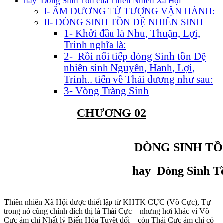
hay Dòng Sinh Tồn của Thiên Nhiên Xã Hội
I- ÂM DƯƠNG TỨ TƯỢNG VẬN HÀNH:
II- DÒNG SINH TỒN ĐỆ NHIÊN SINH
1- Khởi đầu là Nhu, Thuận, Lợi,
Trinh nghĩa là:
2- Rồi nối tiếp dòng Sinh tồn Đệ
nhiên sinh Nguyên, Hanh, Lợi,
Trinh.. tiến về Thái dương như sau:
3- Vòng Tràng Sinh
CHƯƠNG 02
DÒNG SINH TỒ
hay Dòng Sinh T
T
hiên nhiên Xã Hội được thiết lập từ KHTK CỰC (Vô Cực), Tự
trong nó cũng chính đích thị là Thái Cực – nhưng hơi khác vì Vô
Cực ám chỉ Nhất lý Biến Hóa Tuyệt đối – còn Thái Cực ám chỉ có