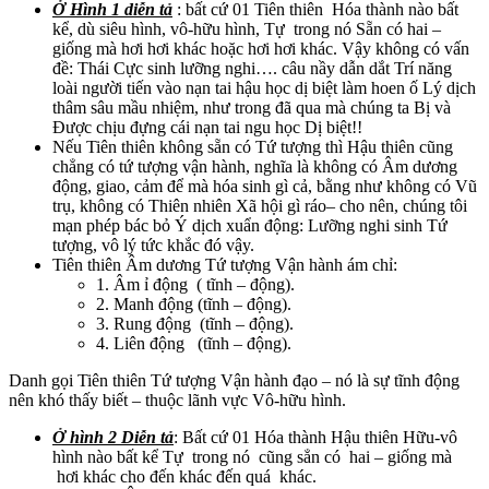
Ở Hình 1 diễn tả
: bất cứ 01 Tiên thiên Hóa thành nào bất
kể, dù siêu hình, vô-hữu hình, Tự trong nó Sẵn có hai –
giống mà hơi hơi khác hoặc hơi hơi khác. Vậy không có vấn
đề: Thái Cực sinh lưỡng nghi…. câu nầy dẫn dắt Trí năng
loài người tiến vào nạn tai hậu học dị biệt làm hoen ố Lý dịch
thâm sâu mầu nhiệm, như trong đã qua mà chúng ta Bị và
Được chịu đựng cái nạn tai ngu học Dị biệt!!
Nếu Tiên thiên không sẵn có Tứ tượng thì Hậu thiên cũng
chẳng có tứ tượng vận hành, nghĩa là không có Âm dương
động, giao, cảm để mà hóa sinh gì cả, bằng như không có Vũ
trụ, không có Thiên nhiên Xã hội gì ráo– cho nên, chúng tôi
mạn phép bác bỏ Ý dịch xuẩn động: Lưỡng nghi sinh Tứ
tượng, vô lý tức khắc đó vậy.
Tiên thiên Âm dương Tứ tượng Vận hành ám chỉ:
1. Âm ỉ động ( tĩnh – động).
2. Manh động (tĩnh – động).
3. Rung động (tĩnh – động).
4. Liên động (tĩnh – động).
Danh gọi Tiên thiên Tứ tượng Vận hành đạo – nó là sự tĩnh động
nên khó thấy biết – thuộc lãnh vực Vô-hữu hình.
Ở hình 2 Diễn tả
: Bất cứ 01 Hóa thành Hậu thiên Hữu-vô
hình nào bất kể Tự trong nó cũng sẳn có hai – giống mà
hơi khác cho đến khác đến quá khác.