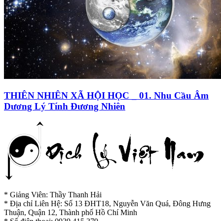
THIÊN NHIÊN XÃ HỘI HỌC _ 01. Nhu Cầu Âm
Dương Lý Tính Đương Nhiên
* Giảng Viên: Thầy Thanh Hải
* Địa chỉ Liên Hệ: Số 13 ĐHT18, Nguyễn Văn Quá, Đông Hưng
Thuận, Quận 12, Thành phố Hồ Chí Minh